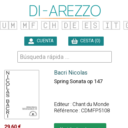
🇺🇲
🇲🇫
🇨🇭
🇩🇪
🇪🇸
🇮🇹

CUENTA
CESTA (0)

Bacri Nicolas
Spring Sonata op 147
Editeur : Chant du Monde
Référence : CDMFP5108
29.60 €