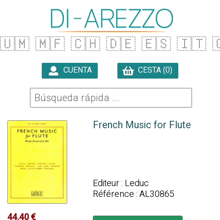
🇺🇲
🇲🇫
🇨🇭
🇩🇪
🇪🇸
🇮🇹

CUENTA
CESTA (0)

French Music for Flute
Editeur : Leduc
Référence : AL30865
44.40 €