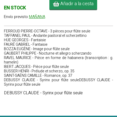
Añadir a la cesta
EN STOCK
Envío previsto
MAÑANA
FERROUD PIERRE-OCTAVE - 3 pièces pour flûte seule
TAFFANEL PAUL - Andante pastoral et scherzettino
HÜE GEORGES - Fantaisie
FAURÉ GABRIEL - Fantaisie
BOZZA EUGÈNE - Image pour flûte seule
GAUBERT PHILIPPE - Nocturne et allegro scherzando
RAVEL MAURICE - Pièce en forme de habanera (transcription : g.
hamelin)
IBERT JACQUES - Pièce pour flûte seule
BUSSER HENRI - Prélude et scherzo, op. 35
SAINT-SAËNS CAMILLE - Romance, op. 37
DEBUSSY CLAUDE - Syrinx pour flûte seuleDEBUSSY CLAUDE -
Syrinx pour flûte seule
DEBUSSY CLAUDE - Syrinx pour flûte seule