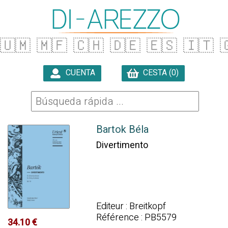
🇺🇲
🇲🇫
🇨🇭
🇩🇪
🇪🇸
🇮🇹

CUENTA
CESTA (0)

Bartok Béla
Divertimento
Editeur : Breitkopf
Référence : PB5579
34.10 €