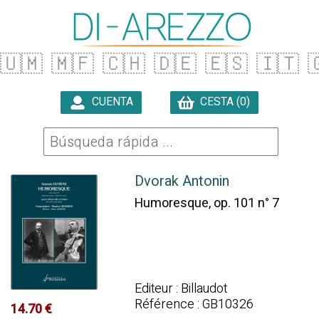
🇺🇲
🇲🇫
🇨🇭
🇩🇪
🇪🇸
🇮🇹

CUENTA
CESTA (0)

Dvorak Antonin
Humoresque, op. 101 n° 7
Editeur : Billaudot
Référence : GB10326
14.70 €