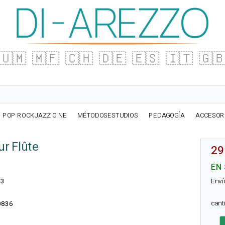
🇺🇲
🇲🇫
🇨🇭
🇩🇪
🇪🇸
🇮🇹
🇬
POP ROCKJAZZ CINE
MÉTODOSESTUDIOS
PEDAGOGÍA
ACCESOR
ur Flûte
29
EN
Enví
83
can
0836