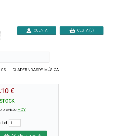
CUENTA
CESTA (0)

IOS
CUADERNOASDE MÚSICA
.10 €
 STOCK
o previsto
HOY
tidad
Añadir a la cesta