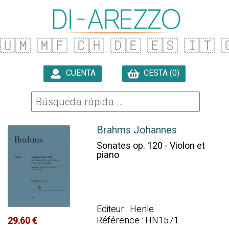
🇺🇲
🇲🇫
🇨🇭
🇩🇪
🇪🇸
🇮🇹

CUENTA
CESTA (0)

Brahms Johannes
Sonates op. 120 - Violon et
piano
Editeur : Henle
Référence : HN1571
29.60 €