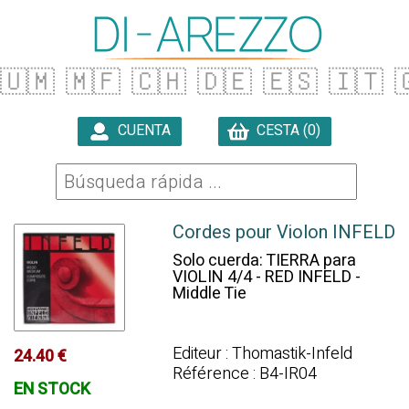
🇺🇲
🇲🇫
🇨🇭
🇩🇪
🇪🇸
🇮🇹

CUENTA
CESTA (0)

Cordes pour Violon INFELD
Solo cuerda: TIERRA para
VIOLIN 4/4 - RED INFELD -
Middle Tie
Editeur : Thomastik-Infeld
24.40 €
Référence : B4-IR04
EN STOCK