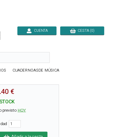
CUENTA
CESTA (0)

IOS
CUADERNOASDE MÚSICA
.40 €
 STOCK
o previsto
HOY
tidad
Añadir a la cesta