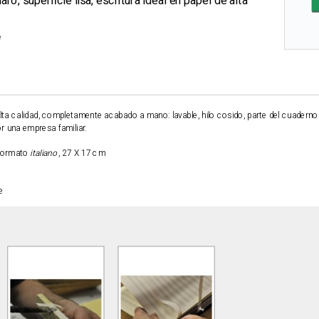
ro, superficie lisa, escritura ideal en papel de alta
e
a calidad, completamente acabado a mano: lavable, hilo cosido, parte del cuaderno
 una empresa familiar.
 formato
italiano
, 27 X 17 cm
e