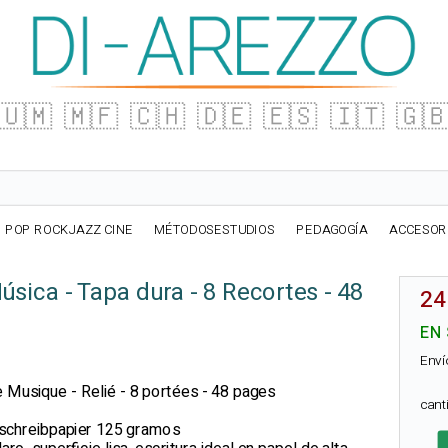
🇺🇲
🇲🇫
🇨🇭
🇩🇪
🇪🇸
🇮🇹
🇬
POP ROCKJAZZ CINE
MÉTODOSESTUDIOS
PEDAGOGÍA
ACCESOR
sica - Tapa dura - 8 Recortes - 48
24
EN
Enví
de Musique - Relié - 8 portées - 48 pages
can
schreibpapier 125 gramos