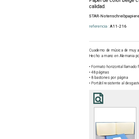
Papel de color beige cla
calidad.
STAR-Notenschreibpapier
referencia :
A11-216
Cuaderno de música de muy alt
Hecho a mano en Alemania por
• Formato horizontal llamado
• 48 páginas
• 8 bastones por página
• Portátil resistente al desgast