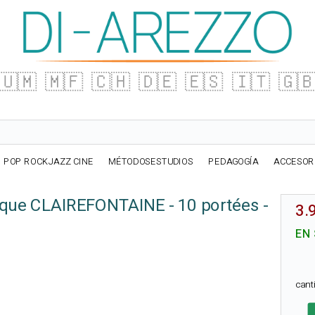
🇺🇲
🇲🇫
🇨🇭
🇩🇪
🇪🇸
🇮🇹
🇬
POP ROCKJAZZ CINE
MÉTODOSESTUDIOS
PEDAGOGÍA
ACCESOR
ique CLAIREFONTAINE - 10 portées -
3.
EN
can