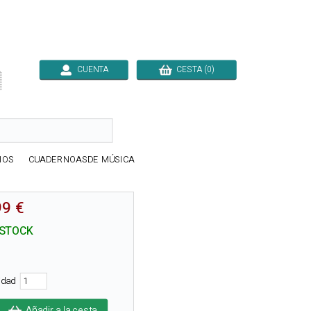
CUENTA
CESTA (0)

IOS
CUADERNOASDE MÚSICA
99 €
 STOCK
tidad
Añadir a la cesta