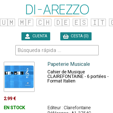
🇺🇲
🇲🇫
🇨🇭
🇩🇪
🇪🇸
🇮🇹

CUENTA
CESTA (0)

Papeterie Musicale
Cahier de Musique
CLAIREFONTAINE - 6 portées -
Format Italien
2.99 €
EN STOCK
Editeur : Clairefontaine