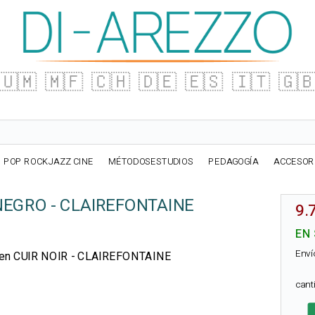
🇺🇲
🇲🇫
🇨🇭
🇩🇪
🇪🇸
🇮🇹
🇬
POP ROCKJAZZ CINE
MÉTODOSESTUDIOS
PEDAGOGÍA
ACCESOR
 NEGRO - CLAIREFONTAINE
9.
EN
Enví
se en CUIR NOIR - CLAIREFONTAINE
can