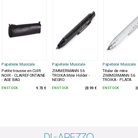
Papeterie Musicale
Papeterie Musicale
Papeterie Musicale
Petite trousse en CUIR
ZIMMERMANN 5.6
Titular de mina
NOIR - CLAIREFONTAINE
TROIKA Mine Holder -
ZIMMERMANN 5.6
- AGE BAG
NEGRO
TROIKA - PLATA
EN STOCK
9.70 €
EN STOCK
28.99 €
EN STOCK
2