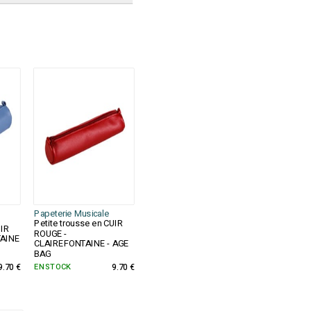
Papeterie Musicale
Petite trousse en CUIR
UIR
ROUGE -
TAINE
CLAIREFONTAINE - AGE
BAG
9.70 €
EN STOCK
9.70 €