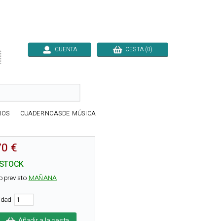
CUENTA
CESTA (0)

IOS
CUADERNOASDE MÚSICA
70 €
 STOCK
o previsto
MAÑANA
tidad
Añadir a la cesta