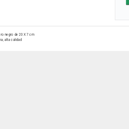
ero negro de 20 X 7 cm
a, alta calidad