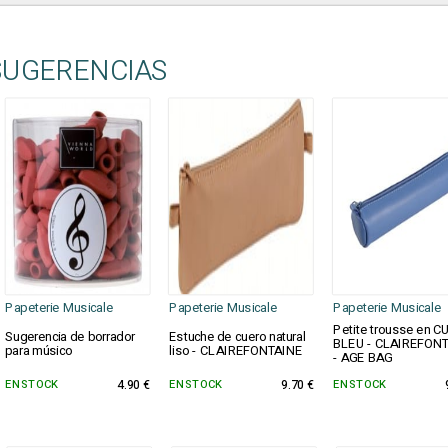
SUGERENCIAS
Papeterie Musicale
Papeterie Musicale
Papeterie Musicale
Petite trousse en C
Sugerencia de borrador
Estuche de cuero natural
BLEU - CLAIREFON
para músico
liso - CLAIREFONTAINE
- AGE BAG
EN STOCK
4.90 €
EN STOCK
9.70 €
EN STOCK