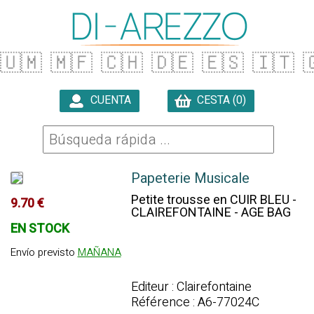
🇺🇲
🇲🇫
🇨🇭
🇩🇪
🇪🇸
🇮🇹

CUENTA
CESTA (0)

Papeterie Musicale
Petite trousse en CUIR BLEU -
9.70 €
CLAIREFONTAINE - AGE BAG
EN STOCK
Envío previsto
MAÑANA
Editeur : Clairefontaine
Référence : A6-77024C