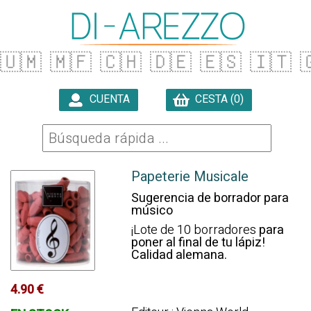
🇺🇲
🇲🇫
🇨🇭
🇩🇪
🇪🇸
🇮🇹

CUENTA
CESTA (0)

Papeterie Musicale
Sugerencia de borrador para
músico
¡Lote de 10 borradores
para
poner al final de tu lápiz!
Calidad alemana.
4.90 €