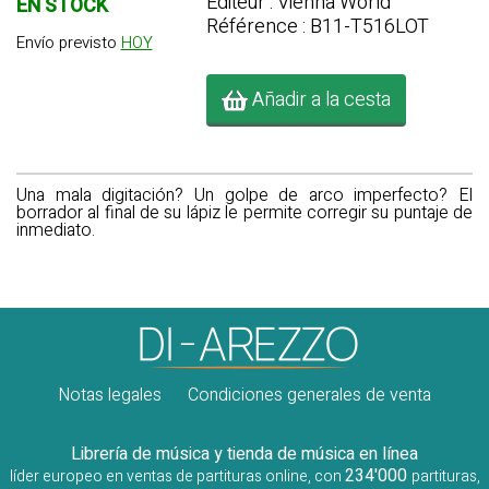
Editeur : Vienna World
EN STOCK
Référence : B11-T516LOT
Envío previsto
HOY
Añadir a la cesta
Una mala digitación? Un golpe de arco imperfecto? El
borrador al final de su lápiz le permite corregir su puntaje de
inmediato.
Notas legales
Condiciones generales de venta
Librería de música y tienda de música en línea
234'000
líder europeo en ventas de partituras online, con
partituras,