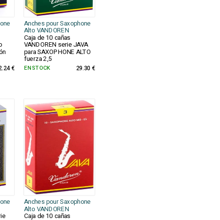
hone
Anches pour Saxophone
Alto VANDOREN
Caja de 10 cañas
o
VANDOREN serie JAVA
ón
para SAXOPHONE ALTO
fuerza 2,5
2.24 €
EN STOCK
29.30 €
hone
Anches pour Saxophone
Alto VANDOREN
ie
Caja de 10 cañas