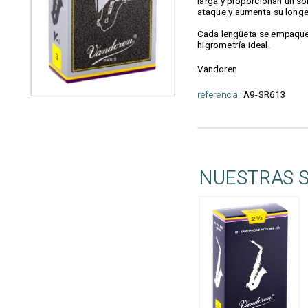
larga y proporcionan un so
ataque y aumenta su longev
Cada lengüeta se empaquet
higrometría ideal.
Vandoren
referencia :
A9-SR613
NUESTRAS 