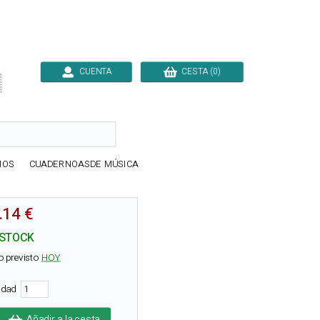
CUENTA
CESTA (0)

IOS
CUADERNOASDE MÚSICA
.14 €
 STOCK
o previsto
HOY
tidad
Añadir a la cesta