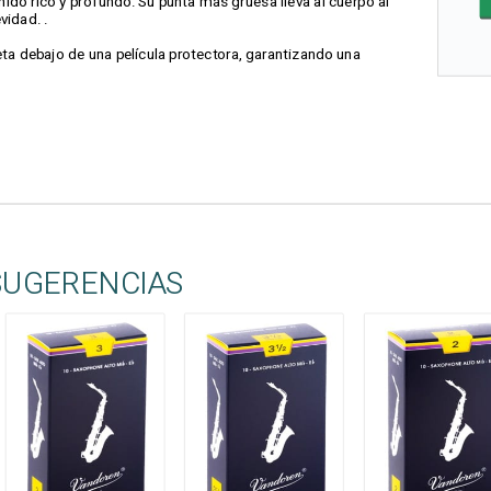
nido rico y profundo. Su punta más gruesa lleva al cuerpo al
idad. .
a debajo de una película protectora, garantizando una
SUGERENCIAS