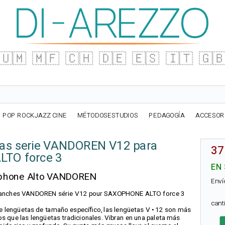
🇺🇲
🇲🇫
🇨🇭
🇩🇪
🇪🇸
🇮🇹
🇬
POP ROCKJAZZ CINE
MÉTODOSESTUDIOS
PEDAGOGÍA
ACCESOR
ñas serie VANDOREN V12 para
37
TO force 3
EN
ophone Alto VANDOREN
Enví
 10 anches VANDOREN série V12 pour SAXOPHONE ALTO force 3
can
de lengüetas de tamaño específico, las lengüetas V • 12 son más
 que las lengüetas tradicionales. Vibran en una paleta más