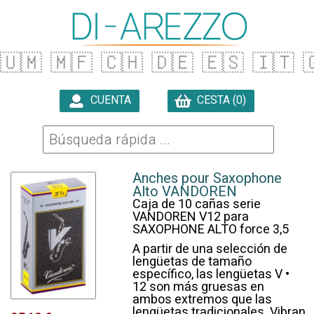
🇺🇲
🇲🇫
🇨🇭
🇩🇪
🇪🇸
🇮🇹

CUENTA
CESTA (0)

Anches pour Saxophone
Alto VANDOREN
Caja de 10 cañas serie
VANDOREN V12 para
SAXOPHONE ALTO force 3,5
A partir de una selección de
lengüetas de tamaño
específico, las lengüetas V •
12 son más gruesas en
ambos extremos que las
lengüetas tradicionales. Vibran