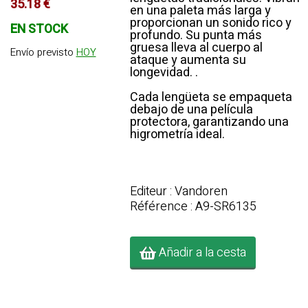
35.18 €
en una paleta más larga y
proporcionan un sonido rico y
EN STOCK
profundo. Su punta más
gruesa lleva al cuerpo al
Envío previsto
HOY
ataque y aumenta su
longevidad. .
Cada lengüeta se empaqueta
debajo de una película
protectora, garantizando una
higrometría ideal.
Editeur : Vandoren
Référence : A9-SR6135
Añadir a la cesta