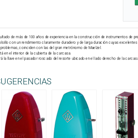
sultado de más de 100 años de experiencia en la construcción de instrumentos de pre
sillo con un rendimiento claramente duradero y de larga duración cuyas excelentes 
 problemas, coinciden con las del gran metrónomo de Maelzel.
 en el interior de la cubierta de la carcasa.
ará la llave en el pasador roscado del resorte ubicado en el lado derecho de la carcas
SUGERENCIAS