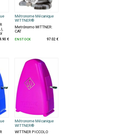
que
Métronome Mécanique
WITTNER®
R
Metrónomo WITTNER:
LL
CAT
bí
4.90 €
EN STOCK
97.02 €
que
Métronome Mécanique
WITTNER®
R
WITTNER PICCOLO