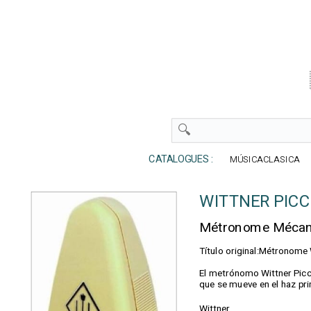
CATALOGUES :
MÚSICACLASICA
WITTNER PICCO
Métronome Méca
Título original:Métronome
El metrónomo Wittner Picco
que se mueve en el haz prin
Wittner