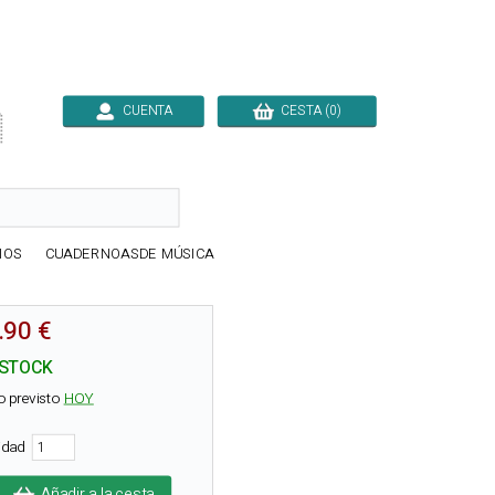
CUENTA
CESTA (0)

IOS
CUADERNOASDE MÚSICA
.90 €
 STOCK
o previsto
HOY
tidad
Añadir a la cesta