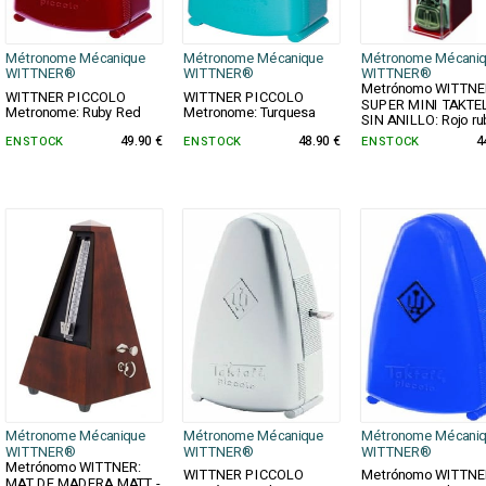
Métronome Mécanique
Métronome Mécanique
Métronome Mécani
WITTNER®
WITTNER®
WITTNER®
Metrónomo WITTNE
WITTNER PICCOLO
WITTNER PICCOLO
SUPER MINI TAKTE
Metronome: Ruby Red
Metronome: Turquesa
SIN ANILLO: Rojo ru
EN STOCK
49.90 €
EN STOCK
48.90 €
EN STOCK
4
Métronome Mécanique
Métronome Mécanique
Métronome Mécani
WITTNER®
WITTNER®
WITTNER®
Metrónomo WITTNER:
WITTNER PICCOLO
Metrónomo WITTNE
MAT DE MADERA MATT -