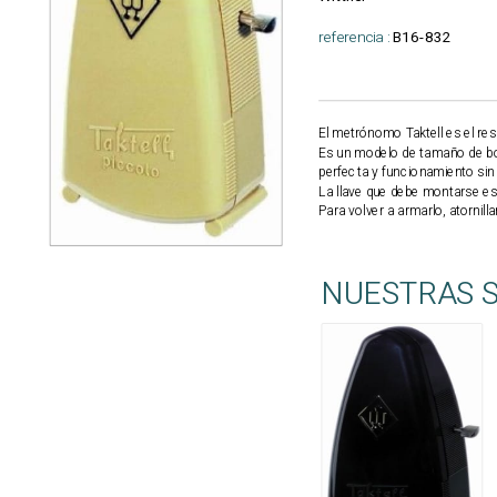
referencia :
B16-832
El
metrónomo Taktell
es el re
Es un modelo de tamaño de bol
perfecta y funcionamiento sin
La llave que debe montarse está
Para volver a armarlo, atornill
NUESTRAS 