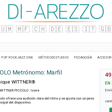
🇺🇲
🇲🇫
🇨🇭
🇩🇪
🇪🇸
🇮🇹
🇬
POP ROCKJAZZ CINE
MÉTODOSESTUDIOS
PEDAGOGÍA
ACCESOR
LO Metrónomo: Marfil
49
nique WITTNER®
EN
Enví
 WITTNER PICCOLO : Ivoire
lo ofrece una audición clara del ritmo y se ajusta con un peso
can
cipal del dispositivo.