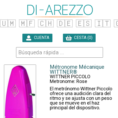
🇺🇲
🇲🇫
🇨🇭
🇩🇪
🇪🇸
🇮🇹

CUENTA
CESTA (0)

Métronome Mécanique
WITTNER®
WITTNER PICCOLO
Metronome: Rose
El metrónomo Wittner Piccolo
ofrece una audición clara del
ritmo y se ajusta con un peso
que se mueve en el haz
principal del dispositivo.