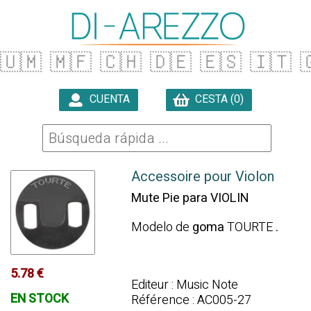
🇺🇲
🇲🇫
🇨🇭
🇩🇪
🇪🇸
🇮🇹

CUENTA
CESTA (0)

Accessoire pour Violon
Mute Pie para VIOLIN
Modelo de
goma
TOURTE
.
5.78 €
Editeur : Music Note
EN STOCK
Référence : AC005-27