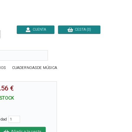
CUENTA
CESTA (0)

IOS
CUADERNOASDE MÚSICA
.56 €
 STOCK
tidad
Añadir a la cesta