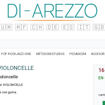
🇺🇲
🇲🇫
🇨🇭
🇩🇪
🇪🇸
🇮🇹
🇬
POP ROCKJAZZ CINE
MÉTODOSESTUDIOS
PEDAGOGÍA
ACCESOR
a VIOLONCELLE
16
oloncelle
EN
pour VIOLONCELLE
as con goma.
can