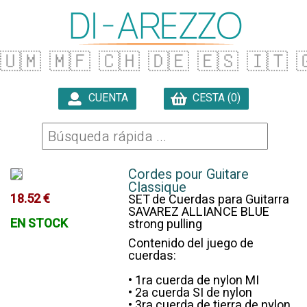
🇺🇲
🇲🇫
🇨🇭
🇩🇪
🇪🇸
🇮🇹

CUENTA
CESTA (0)

Cordes pour Guitare
Classique
18.52 €
SET de Cuerdas para Guitarra
SAVAREZ ALLIANCE BLUE
EN STOCK
strong pulling
Contenido del juego de
cuerdas:
• 1ra cuerda de nylon MI
• 2a cuerda SI de nylon
• 3ra cuerda de tierra de nylon