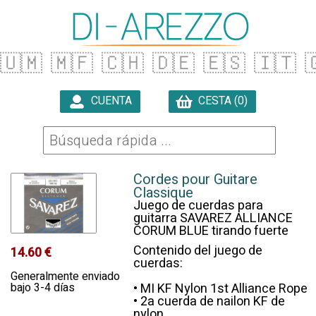
🇺🇲
🇲🇫
🇨🇭
🇩🇪
🇪🇸
🇮🇹

CUENTA
CESTA (0)

Cordes pour Guitare
Classique
Juego de cuerdas para
guitarra SAVAREZ ALLIANCE
CORUM BLUE tirando fuerte
Contenido del juego de
14.60 €
cuerdas:
Generalmente enviado
bajo 3-4 días
• MI KF Nylon 1st Alliance Rope
• 2a cuerda de nailon KF de
nylon