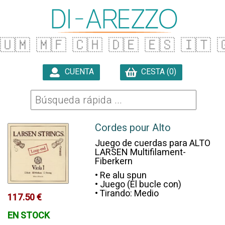
🇺🇲
🇲🇫
🇨🇭
🇩🇪
🇪🇸
🇮🇹

CUENTA
CESTA (0)

Cordes pour Alto
Juego de cuerdas para ALTO
LARSEN Multifilament-
Fiberkern
• Re alu spun
• Juego (El bucle con)
• Tirando: Medio
117.50 €
EN STOCK