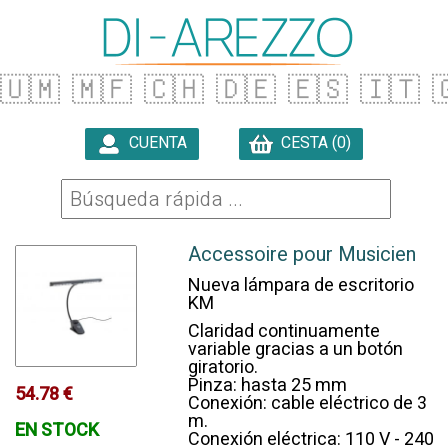
🇺🇲
🇲🇫
🇨🇭
🇩🇪
🇪🇸
🇮🇹

CUENTA
CESTA (0)

Accessoire pour Musicien
Nueva lámpara de escritorio
KM
Claridad continuamente
variable gracias a un botón
giratorio.
Pinza: hasta 25 mm
54.78 €
Conexión: cable eléctrico de 3
m.
EN STOCK
Conexión eléctrica: 110 V - 240