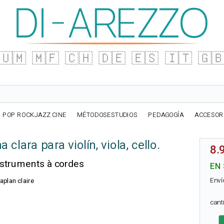
🇺🇲
🇲🇫
🇨🇭
🇩🇪
🇪🇸
🇮🇹
🇬
POP ROCKJAZZ CINE
MÉTODOSESTUDIOS
PEDAGOGÍA
ACCESOR
 clara para violín, viola, cello.
8.
nstruments à cordes
EN
Enví
aplan claire
can