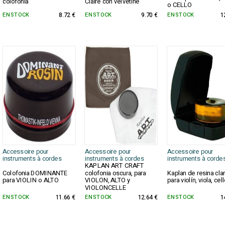
colofonia
Claire con velvetine
o CELLO
EN STOCK
8.72 €
EN STOCK
9.70 €
EN STOCK
1
Accessoire pour
Accessoire pour
Accessoire pour
instruments à cordes
instruments à cordes
instruments à corde
KAPLAN ART CRAFT
Colofonia DOMINANTE
colofonia oscura, para
Kaplan de resina cla
para VIOLIN o ALTO
VIOLON, ALTO y
para violín, viola, cell
VIOLONCELLE
EN STOCK
11.66 €
EN STOCK
12.64 €
EN STOCK
1