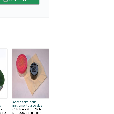
Accessoire pour
s
instruments à cordes
ra
Colofonia MILLANT-
ALTO
DEROUX oscura con