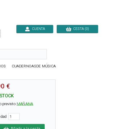
CUENTA
CESTA (0)

IOS
CUADERNOASDE MÚSICA
90 €
 STOCK
o previsto
MAÑANA
tidad
Añadir a la cesta