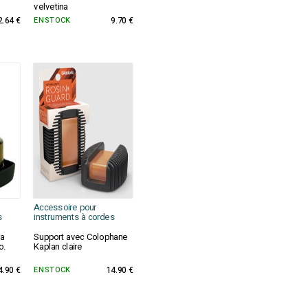
velvetina
2.64 €
EN STOCK
9.70 €
Accessoire pour
s
instruments à cordes
ra
Support avec Colophane
o.
Kaplan claire
4.90 €
EN STOCK
14.90 €