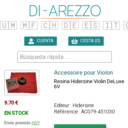
🇺🇲
🇲🇫
🇨🇭
🇩🇪
🇪🇸
🇮🇹

CUENTA
CESTA (0)

Accessoire pour Violon
Resina Hidersine Violin DeLuxe
6V
9.70 €
Editeur : Hidersine
Référence : AC079-451030
EN STOCK
Envío previsto
HOY