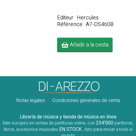
Editeur : Hercules
Référence : A7-DS460B
Añadir a la cesta
Notas legales
Condiciones generales de venta
Librería de música y tienda de música en línea
234'000
líder europeo en ventas de partituras online, con
partituras,
EN STOCK
libros, accesorios musicales
, listo para enviar a todo el
mundo