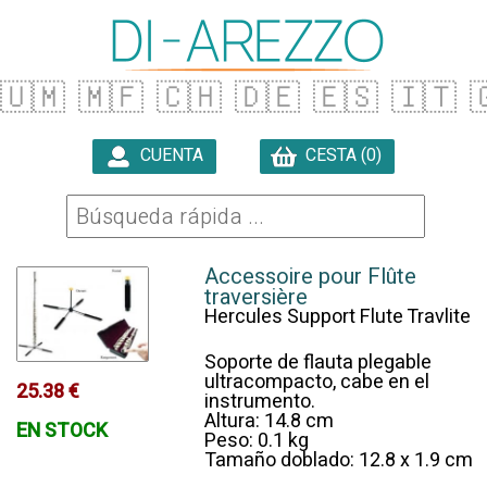
🇺🇲
🇲🇫
🇨🇭
🇩🇪
🇪🇸
🇮🇹

CUENTA
CESTA (0)

Accessoire pour Flûte
traversière
Hercules Support Flute Travlite
Soporte de flauta plegable
ultracompacto, cabe en el
25.38 €
instrumento.
Altura: 14.8 cm
EN STOCK
Peso: 0.1 kg
Tamaño doblado: 12.8 x 1.9 cm