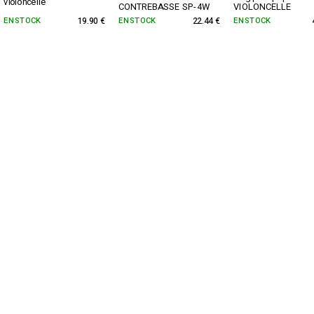
violoncelle
CONTREBASSE SP-4W
VIOLONCELLE
EN STOCK
19.90 €
EN STOCK
22.44 €
EN STOCK