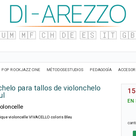
🇺🇲
🇲🇫
🇨🇭
🇩🇪
🇪🇸
🇮🇹
🇬
POP ROCKJAZZ CINE
MÉTODOSESTUDIOS
PEDAGOGÍA
ACCESOR
helo para tallos de violonchelo
15
ul
EN
oloncelle
pique violoncelle VIVACELLO coloris Bleu
can