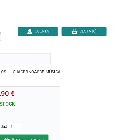
CUENTA
CESTA (0)

IOS
CUADERNOASDE MÚSICA
.90 €
 STOCK
tidad
Añadir a la cesta