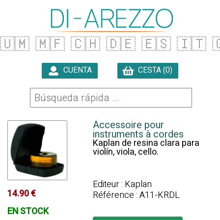
🇺🇲
🇲🇫
🇨🇭
🇩🇪
🇪🇸
🇮🇹

CUENTA
CESTA (0)

Accessoire pour
instruments à cordes
Kaplan de resina clara para
violín, viola, cello.
Editeur : Kaplan
14.90 €
Référence : A11-KRDL
EN STOCK