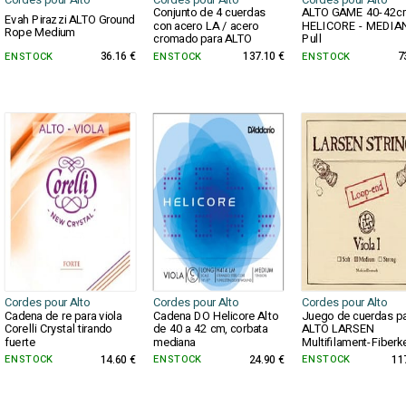
Cordes pour Alto
Cordes pour Alto
Cordes pour Alto
Conjunto de 4 cuerdas
ALTO GAME 40-42c
Evah Pirazzi ALTO Ground
con acero LA / acero
HELICORE - MEDIA
Rope Medium
cromado para ALTO
Pull
EN STOCK
36.16 €
EN STOCK
137.10 €
EN STOCK
7
Cordes pour Alto
Cordes pour Alto
Cordes pour Alto
Cadena de re para viola
Cadena DO Helicore Alto
Juego de cuerdas p
Corelli Crystal tirando
de 40 a 42 cm, corbata
ALTO LARSEN
fuerte
mediana
Multifilament-Fiberk
EN STOCK
14.60 €
EN STOCK
24.90 €
EN STOCK
11