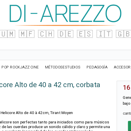
🇺🇲
🇲🇫
🇨🇭
🇩🇪
🇪🇸
🇮🇹
🇬
POP ROCKJAZZ CINE
MÉTODOSESTUDIOS
PEDAGOGÍA
ACCESOR
core Alto de 40 a 42 cm, corbata
16
Gene
bajo
E Helicore Alto de 40 à 42cm, Tirant Moyen
can
elicore son perfectas tanto para iniciados como para músicos
 de las cuerdas produce un sonido cálido y claro y permite una