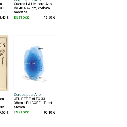
Cordes pour Alto
m
Cuerda LA Helicore Alto
NO
de 40 a 42 cm, corbata
mediana
3.40 €
EN STOCK
16.90 €
Cordes pour Alto
ara
JEU PETIT ALTO 33-
38cm HELICORE - Tirant
ern
Moyen
7.50 €
EN STOCK
90.10 €