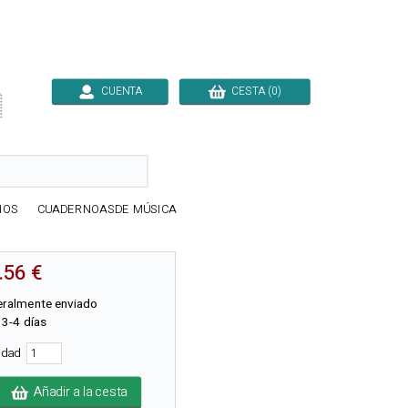
CUENTA
CESTA (0)

IOS
CUADERNOASDE MÚSICA
.56 €
ralmente enviado
 3-4 días
tidad
Añadir a la cesta