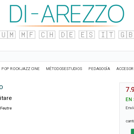
🇺🇲
🇲🇫
🇨🇭
🇩🇪
🇪🇸
🇮🇹
🇬
POP ROCKJAZZ CINE
MÉTODOSESTUDIOS
PEDAGOGÍA
ACCESOR
ro
7.
itare
EN
Enví
 Feutre
can