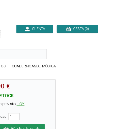
CUENTA
CESTA (0)

IOS
CUADERNOASDE MÚSICA
90 €
 STOCK
o previsto
HOY
tidad
Añadir a la cesta