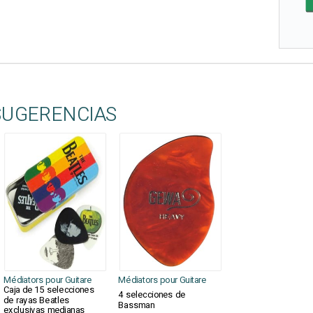
SUGERENCIAS
Médiators pour Guitare
Médiators pour Guitare
Caja de 15 selecciones
4 selecciones de
de rayas Beatles
Bassman
exclusivas medianas