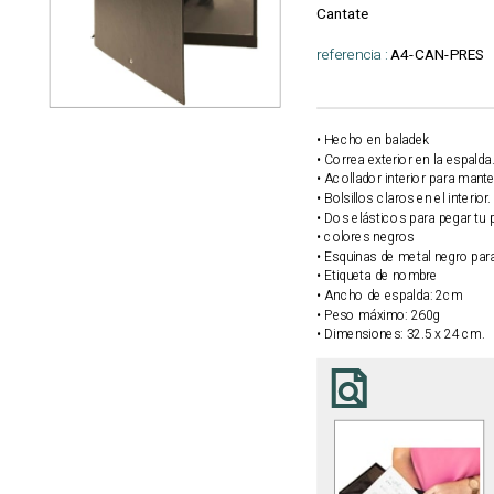
Cantate
referencia :
A4-CAN-PRES
• Hecho en baladek
• Correa exterior en la espalda
• Acollador interior para mante
• Bolsillos claros en el interior.
• Dos elásticos para pegar tu p
• colores negros
• Esquinas de metal negro par
• Etiqueta de nombre
• Ancho de espalda: 2cm
• Peso máximo: 260g
• Dimensiones: 32.5 x 24 cm.