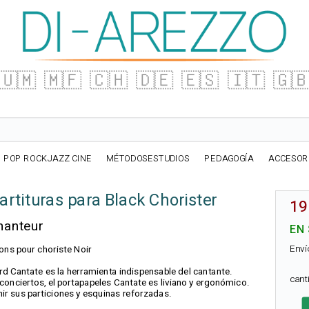
🇺🇲
🇲🇫
🇨🇭
🇩🇪
🇪🇸
🇮🇹
🇬
POP ROCKJAZZ CINE
MÉTODOSESTUDIOS
PEDAGOGÍA
ACCESOR
artituras para Black Chorister
19
hanteur
EN
Enví
tions pour choriste Noir
rd Cantate es la herramienta indispensable del cantante.
can
onciertos, el portapapeles Cantate es liviano y ergonómico.
nir sus particiones y esquinas reforzadas.