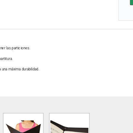
.
ner las particiones.
artitura.
a una máxima durabilidad.