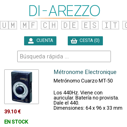
🇺🇲
🇲🇫
🇨🇭
🇩🇪
🇪🇸
🇮🇹

CUENTA
CESTA (0)

Métronome Electronique
Metrónomo Cuarzo MT-50
Los 440Hz. Viene con
auricular. Batería no provista.
Dale el 440.
Dimensiones: 64 x 96 x 33 mm
39.10 €
EN STOCK