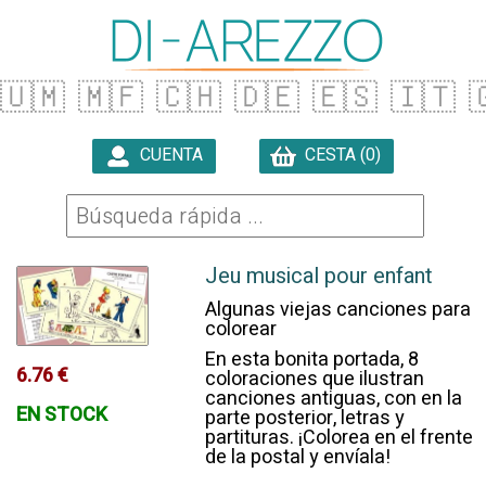
🇺🇲
🇲🇫
🇨🇭
🇩🇪
🇪🇸
🇮🇹

CUENTA
CESTA (0)

Jeu musical pour enfant
Algunas viejas canciones para
colorear
En esta bonita portada, 8
6.76 €
coloraciones que ilustran
canciones antiguas, con en la
EN STOCK
parte posterior, letras y
partituras. ¡Colorea en el frente
de la postal y envíala!