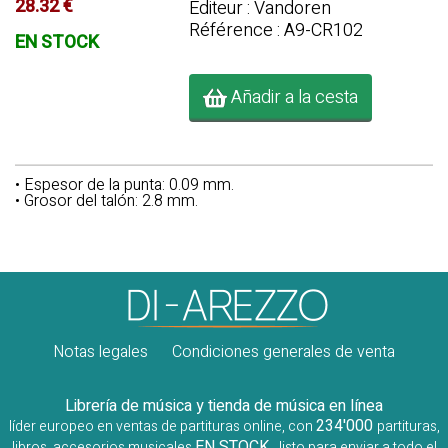
28.32 €
Editeur : Vandoren
Référence : A9-CR102
EN STOCK
Añadir a la cesta
• Espesor de la punta: 0.09 mm.
• Grosor del talón: 2.8 mm.
Notas legales
Condiciones generales de venta
Librería de música y tienda de música en línea
234'000
líder europeo en ventas de partituras online, con
partituras,
EN STOCK
libros, accesorios musicales
, listo para enviar a todo el