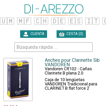
🇺🇲
🇲🇫
🇨🇭
🇩🇪
🇪🇸
🇮🇹

CUENTA
CESTA (0)

Anches pour Clarinette Sib
VANDOREN
Vandoren CR102 - Cañas
Clarinete B plana 2.0
Caja de 10 lengüetas
VANDOREN Tradicional para
CLARINET B flat force 2