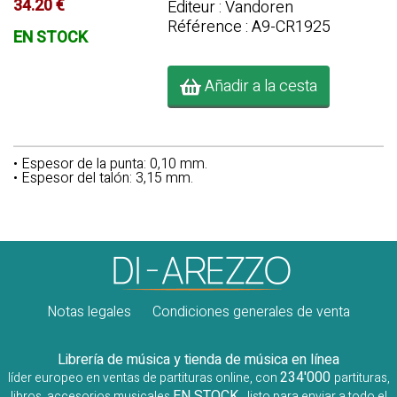
34.20 €
Editeur : Vandoren
Référence : A9-CR1925
EN STOCK
Añadir a la cesta
• Espesor de la punta: 0,10 mm.
• Espesor del talón: 3,15 mm.
Notas legales
Condiciones generales de venta
Librería de música y tienda de música en línea
234'000
líder europeo en ventas de partituras online, con
partituras,
EN STOCK
libros, accesorios musicales
, listo para enviar a todo el