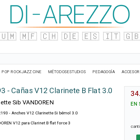
🇺🇲
🇲🇫
🇨🇭
🇩🇪
🇪🇸
🇮🇹
🇬
POP ROCKJAZZ CINE
MÉTODOSESTUDIOS
PEDAGOGÍA
ACCESOR
 - Cañas V12 Clarinete B Flat 3.0
34
nette Sib VANDOREN
EN 
R193 - Anches V12 Clarinette Si bémol 3.0
OREN V12 para Clarinet B flat force 3
cant