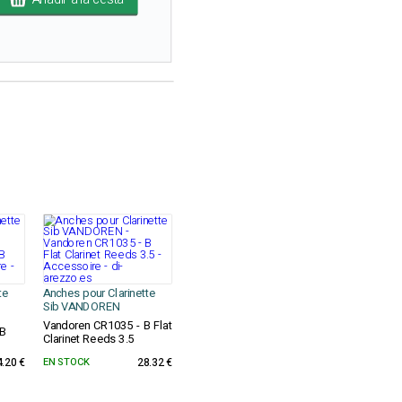
te
Anches pour Clarinette
Sib VANDOREN
Vandoren CR1035 - B Flat
 B
Clarinet Reeds 3.5
4.20 €
EN STOCK
28.32 €