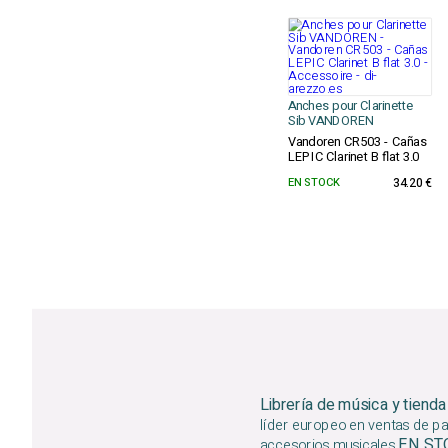
Anches pour Clarinette
Sib VANDOREN
Vandoren CR503 - Cañas
LEPIC Clarinet B flat 3.0
EN STOCK
34.20 €
Librería de música y tienda
líder europeo en ventas de par
EN S
accesorios musicales