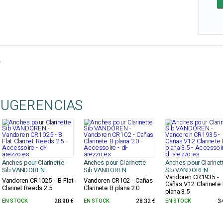
.
SUGERENCIAS
Anches pour Clarinette
Anches pour Clarinette
Anches pour Clarinet
Sib VANDOREN
Sib VANDOREN
Sib VANDOREN
Vandoren CR1935 -
Vandoren CR1025 - B Flat
Vandoren CR102 - Cañas
Cañas V12 Clarinete
Clarinet Reeds 2.5
Clarinete B plana 2.0
plana 3.5
EN STOCK
28.90 €
EN STOCK
28.32 €
EN STOCK
3