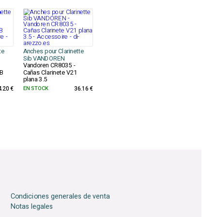
te
Anches pour Clarinette
Sib VANDOREN
Vandoren CR8035 -
 B
Cañas Clarinete V21
plana 3.5
4.20 €
EN STOCK
36.16 €
Condiciones generales de venta
Notas legales