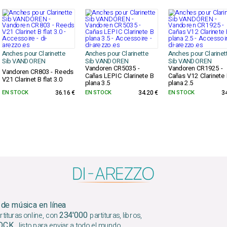
Anches pour Clarinette
Anches pour Clarinette
Anches pour Clarinet
Sib VANDOREN
Sib VANDOREN
Sib VANDOREN
Vandoren CR5035 -
Vandoren CR1925 -
Vandoren CR803 - Reeds
Cañas LEPIC Clarinete B
Cañas V12 Clarinete
V21 Clarinet B flat 3.0
plana 3.5
plana 2.5
EN STOCK
36.16 €
EN STOCK
34.20 €
EN STOCK
3
 de música en línea
234'000
tituras online, con
partituras, libros,
TOCK
, listo para enviar a todo el mundo