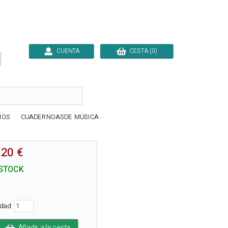
CUENTA
CESTA (0)

IOS
CUADERNOASDE MÚSICA
.20 €
STOCK
idad
Añadir a la cesta