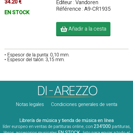
34.20 €
Editeur : Vandoren
Référence : A9-CR1935
EN STOCK
Añadir a la cesta
• Espesor de la punta: 0,10 mm.
• Espesor del talón: 3,15 mm.
Notas legales
Condiciones generales de venta
Librería de música y tienda de música en línea
234'000
líder europeo en ventas de partituras online, con
partituras,
EN STOCK
libros, accesorios musicales
, listo para enviar a todo el