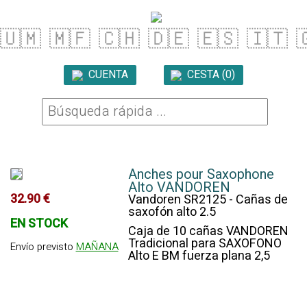
🇺🇲
🇲🇫
🇨🇭
🇩🇪
🇪🇸
🇮🇹

CUENTA
CESTA (0)

Anches pour Saxophone
Alto VANDOREN
32.90 €
Vandoren SR2125 - Cañas de
saxofón alto 2.5
EN STOCK
Caja de 10 cañas VANDOREN
Tradicional para SAXOFONO
Envío previsto
MAÑANA
Alto E BM fuerza plana 2,5