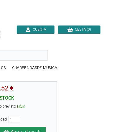
CUENTA
CESTA (0)

IOS
CUADERNOASDE MÚSICA
.52 €
 STOCK
o previsto
HOY
tidad
Añadir a la cesta