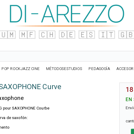
🇺🇲
🇲🇫
🇨🇭
🇩🇪
🇪🇸
🇮🇹
🇬
POP ROCKJAZZ CINE
MÉTODOSESTUDIOS
PEDAGOGÍA
ACCESOR
 SAXOPHONE Curve
18
Saxophone
EN
Enví
n BG pour SAXOPHONE Courbe
urva de saxofón:
can
umento