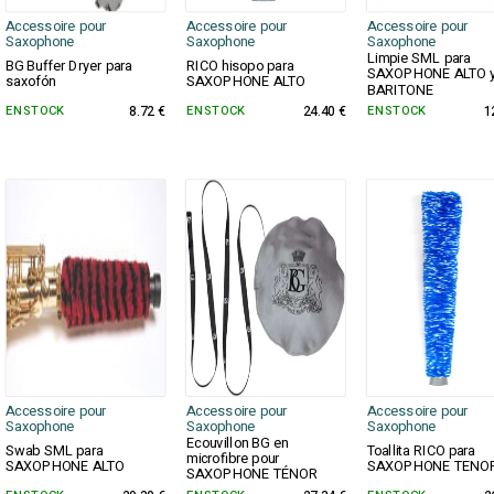
Accessoire pour
Accessoire pour
Accessoire pour
Saxophone
Saxophone
Saxophone
Limpie SML para
BG Buffer Dryer para
RICO hisopo para
SAXOPHONE ALTO 
saxofón
SAXOPHONE ALTO
BARITONE
EN STOCK
8.72 €
EN STOCK
24.40 €
EN STOCK
1
Accessoire pour
Accessoire pour
Accessoire pour
Saxophone
Saxophone
Saxophone
Ecouvillon BG en
Swab SML para
Toallita RICO para
microfibre pour
SAXOPHONE ALTO
SAXOPHONE TENO
SAXOPHONE TÉNOR