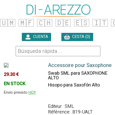
🇺🇲
🇲🇫
🇨🇭
🇩🇪
🇪🇸
🇮🇹

CUENTA
CESTA (0)

Accessoire pour Saxophone
Swab SML para SAXOPHONE
29.30 €
ALTO
EN STOCK
Hisopo para Saxofón Alto
Envío previsto
HOY
Editeur : SML
Référence : B19-UALT