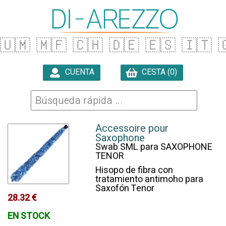
🇺🇲
🇲🇫
🇨🇭
🇩🇪
🇪🇸
🇮🇹

CUENTA
CESTA (0)

Accessoire pour
Saxophone
Swab SML para SAXOPHONE
TENOR
Hisopo de fibra con
tratamiento antimoho para
Saxofón Tenor
28.32 €
EN STOCK