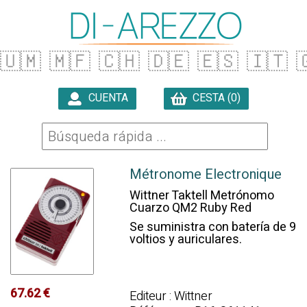
🇺🇲
🇲🇫
🇨🇭
🇩🇪
🇪🇸
🇮🇹

CUENTA
CESTA (0)

Métronome Electronique
Wittner Taktell Metrónomo
Cuarzo QM2 Ruby Red
Se suministra con batería de 9
voltios y auriculares.
67.62 €
Editeur : Wittner