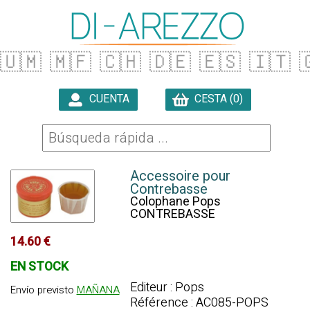
🇺🇲
🇲🇫
🇨🇭
🇩🇪
🇪🇸
🇮🇹

CUENTA
CESTA (0)

Accessoire pour
Contrebasse
Colophane Pops
CONTREBASSE
14.60 €
EN STOCK
Editeur : Pops
Envío previsto
MAÑANA
Référence : AC085-POPS