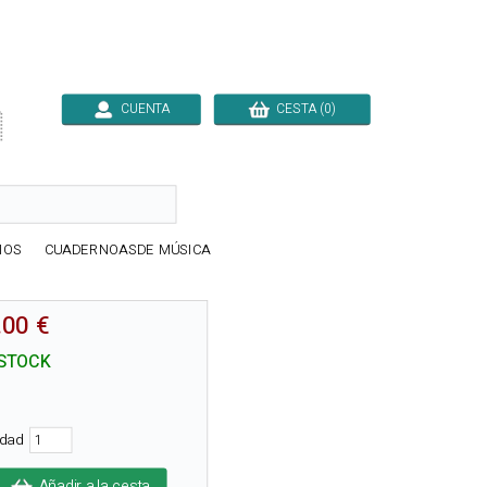
CUENTA
CESTA (0)

IOS
CUADERNOASDE MÚSICA
.00 €
STOCK
idad
Añadir a la cesta