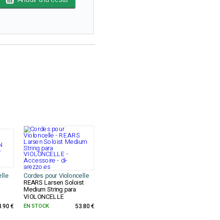
lle
Cordes pour Violoncelle
REARS Larsen Soloist
Medium String para
VIOLONCELLE
8.90 €
EN STOCK
53.80 €