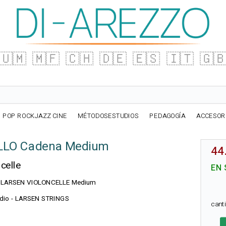
🇺🇲
🇲🇫
🇨🇭
🇩🇪
🇪🇸
🇮🇹
🇬
POP ROCKJAZZ CINE
MÉTODOSESTUDIOS
PEDAGOGÍA
ACCESOR
LLO Cadena Medium
44
celle
EN 
 LA LARSEN VIOLONCELLE Medium
medio - LARSEN STRINGS
cant