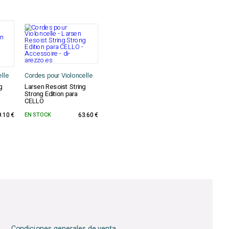
lle
Cordes pour Violoncelle
g
Larsen Resoist String
Strong Edition para
CELLO
9.10 €
EN STOCK
63.60 €
Condiciones generales de venta