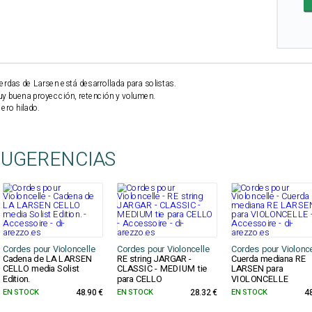
uerdas de Larsen está desarrollada para solistas.
y buena proyección, retención y volumen.
ero hilado.
SUGERENCIAS
Cordes pour Violoncelle
Cordes pour Violoncelle
Cordes pour Violonce
Cadena de LA LARSEN
RE string JARGAR -
Cuerda mediana RE
CELLO media Solist
CLASSIC - MEDIUM tie
LARSEN para
Edition.
para CELLO
VIOLONCELLE
EN STOCK
48.90 €
EN STOCK
28.32 €
EN STOCK
4