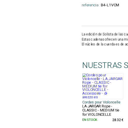
referencia :
B4-L1VCM
La edición de Solista de las c
Estas cadenas ofrecen una mu
El núcleo de la cuerda es de ac
NUESTRAS 
Cordes pour Violoncelle
LA JARGAR Rope -
CLASSIC - MEDIUM tie
for VIOLONCELLE
EN STOCK
28.32 €