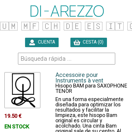
🇺🇲
🇲🇫
🇨🇭
🇩🇪
🇪🇸
🇮🇹

CUENTA
CESTA (0)

Accessoire pour
Instruments à vent
Hisopo BAM para SAXOPHONE
TENOR
En una forma especialmente
diseñada para optimizar los
resultados y facilitar la
limpieza, este hisopo Bam
19.50 €
original es circular y
acolchado. Una cinta Bam
EN STOCK
original sale de su centro. Al