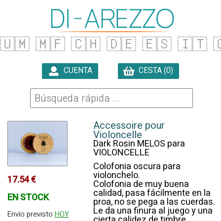
🇺🇲
🇲🇫
🇨🇭
🇩🇪
🇪🇸
🇮🇹

CUENTA
CESTA (0)

Accessoire pour
Violoncelle
Dark Rosin MELOS para
VIOLONCELLE
Colofonia oscura para
violonchelo.
17.54 €
Colofonia de muy buena
calidad, pasa fácilmente en la
EN STOCK
proa, no se pega a las cuerdas.
Le da una finura al juego y una
Envío previsto
HOY
cierta calidez de timbre.