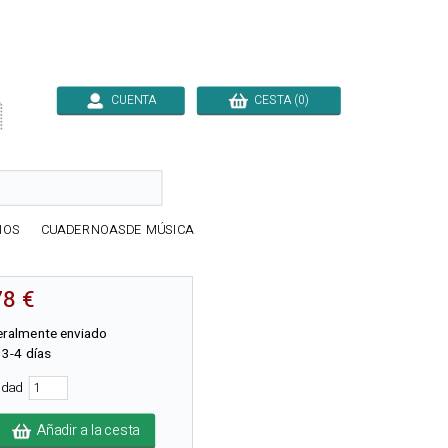
CUENTA
CESTA (0)

IOS
CUADERNOASDE MÚSICA
78 €
ralmente enviado
 3-4 días
tidad
Añadir a la cesta