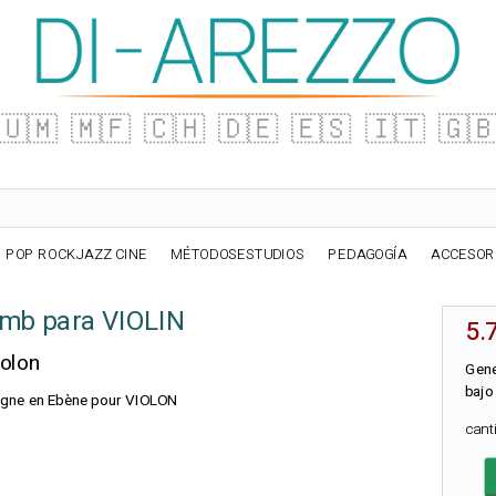
🇺🇲
🇲🇫
🇨🇭
🇩🇪
🇪🇸
🇮🇹
🇬
POP ROCKJAZZ CINE
MÉTODOSESTUDIOS
PEDAGOGÍA
ACCESOR
mb para VIOLIN
5.
iolon
Gene
bajo
eigne en Ebène pour VIOLON
can