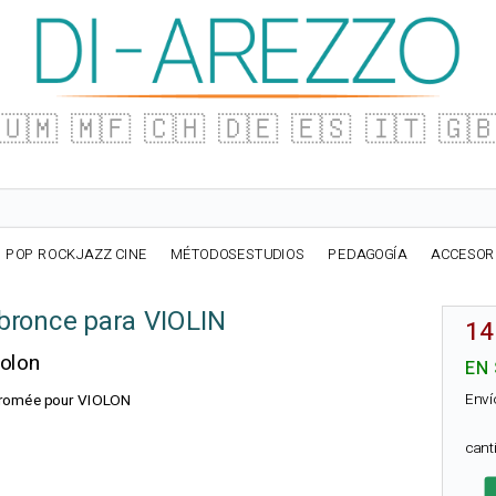
🇺🇲
🇲🇫
🇨🇭
🇩🇪
🇪🇸
🇮🇹
🇬
POP ROCKJAZZ CINE
MÉTODOSESTUDIOS
PEDAGOGÍA
ACCESOR
 bronce para VIOLIN
14
iolon
EN
Enví
Chromée pour VIOLON
can