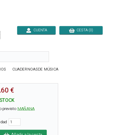
CUENTA
CESTA (0)

IOS
CUADERNOASDE MÚSICA
.60 €
 STOCK
o previsto
MAÑANA
tidad
Añadir a la cesta