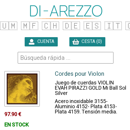
🇺🇲
🇲🇫
🇨🇭
🇩🇪
🇪🇸
🇮🇹

CUENTA
CESTA (0)

Cordes pour Violon
Juego de cuerdas VIOLIN
EVAH PIRAZZI GOLD Mi Ball Sol
Silver
Acero inoxidable 3155-
Aluminio 4152- Plata 4153-
Plata 4159. Tensión media.
97.90 €
EN STOCK