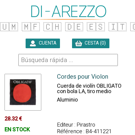
🇺🇲
🇲🇫
🇨🇭
🇩🇪
🇪🇸
🇮🇹

CUENTA
CESTA (0)

Cordes pour Violon
Cuerda de violín OBLIGATO
con bola LA, tiro medio
Aluminio
28.32 €
Editeur : Pirastro
EN STOCK
Référence : B4-411221